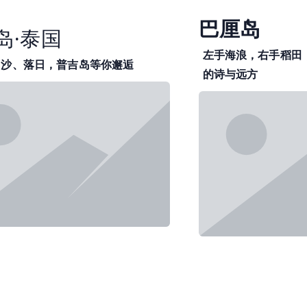
巴厘岛
岛·泰国
左手海浪，右手稻田
白沙、落日，普吉岛等你邂逅
的诗与远方