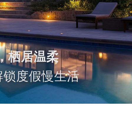
之间，栖居温柔
解锁度假慢生活